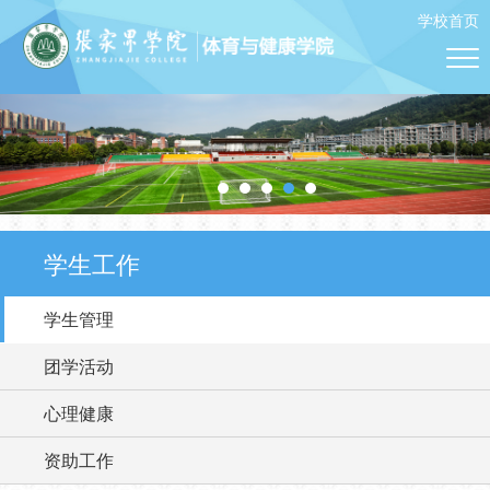
学校首页
学生工作
学生管理
团学活动
心理健康
资助工作