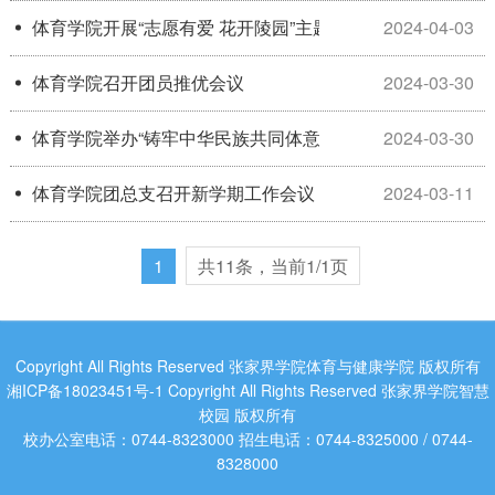
体育学院开展“志愿有爱 花开陵园”主题活动
2024-04-03
体育学院召开团员推优会议
2024-03-30
体育学院举办“铸牢中华民族共同体意识 建设伟大祖国 建设
2024-03-30
体育学院团总支召开新学期工作会议
2024-03-11
1
共
11
条，当前
1
/1页
Copyright All Rights Reserved 张家界学院体育与健康学院 版权所有
湘ICP备18023451号-1
Copyright All Rights Reserved 张家界学院智慧
校园 版权所有
校办公室电话：0744-8323000 招生电话：0744-8325000 / 0744-
8328000